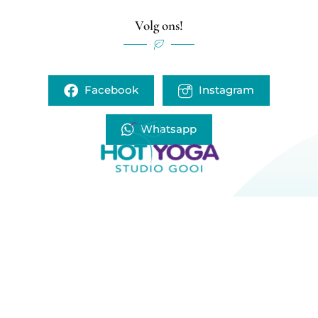
Volg ons!
Facebook
Instagram
Whatsapp
Home
Lessen
Prijzen
Lesrooster
Over de Studio
Nieuws
FAQ
Contact
info@hotyogastudiogooi.nl
Comeniuslaan 10, 1412 GP Naarden