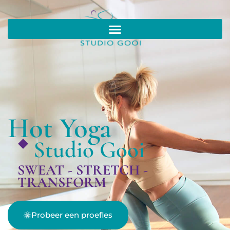
Hot Yoga
Studio Gooi
SWEAT - STRETCH -
TRANSFORM
Probeer een proefles