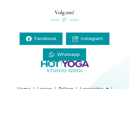
Volg ons!
Facebook
Instagram
Whatsapp
Home
Lessen
Prijzen
Lesrooster
Over de Studio
Nieuws
FAQ
Contact
info@hotyogastudiogooi.nl
Comeniuslaan 10, 1412 GP Naarden