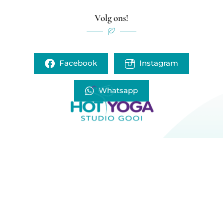
Volg ons!
Facebook
Instagram
Whatsapp
Home
Lessen
Prijzen
Lesrooster
Over de Studio
Nieuws
FAQ
Contact
info@hotyogastudiogooi.nl
Comeniuslaan 10, 1412 GP Naarden