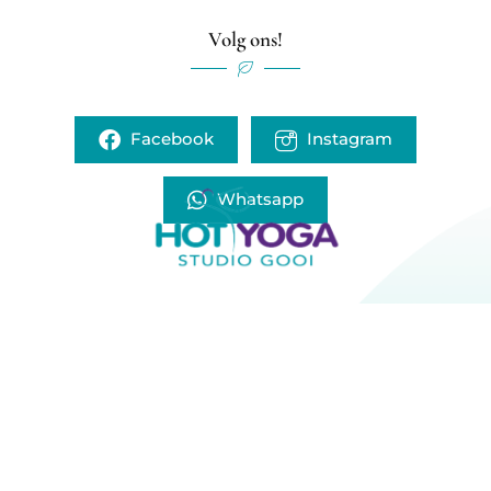
Volg ons!
Facebook
Instagram
Whatsapp
Home
Lessen
Prijzen
Lesrooster
Over de Studio
Nieuws
FAQ
Contact
info@hotyogastudiogooi.nl
Comeniuslaan 10, 1412 GP Naarden