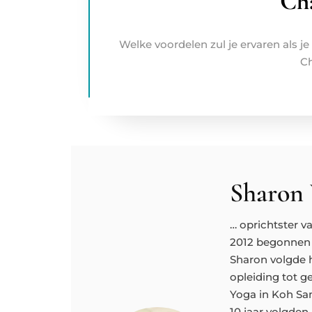
Ch
Welke voordelen zul je ervaren als
Ch
Sharon 
… oprichtster v
2012 begonnen 
Sharon volgde 
opleiding tot g
Yoga in Koh Sam
10 jaar volgden