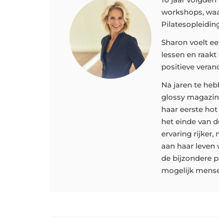
workshops, waa
Pilatesopleiding
Sharon voelt ee
lessen en raakt
positieve vera
Na jaren te he
glossy magazine
haar eerste ho
het einde van d
ervaring rijker,
aan haar leven 
de bijzondere p
mogelijk mense