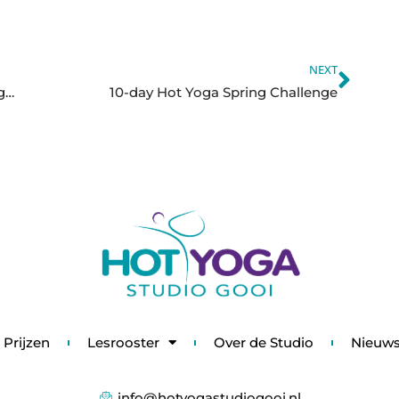
NEXT
☀️Hot Yoga en Warm Weer: DOEN! – Hot Yoga 10-day challenge
10-day Hot Yoga Spring Challenge
Prijzen
Lesrooster
Over de Studio
Nieuw
info@hotyogastudiogooi.nl